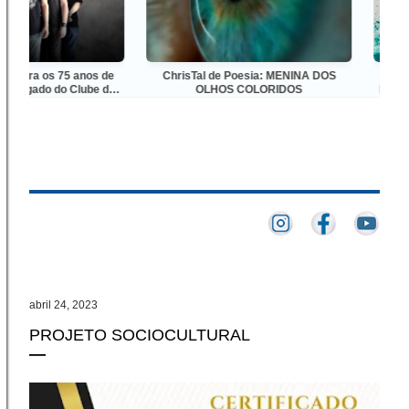
bra os 75 anos de
ChrisTal de Poesia: MENINA DOS
QUAND
egado do Clube da
OLHOS COLORIDOS
PINCEL: 
ntação no Dolores
DE CAR
ub
abril 24, 2023
PROJETO SOCIOCULTURAL