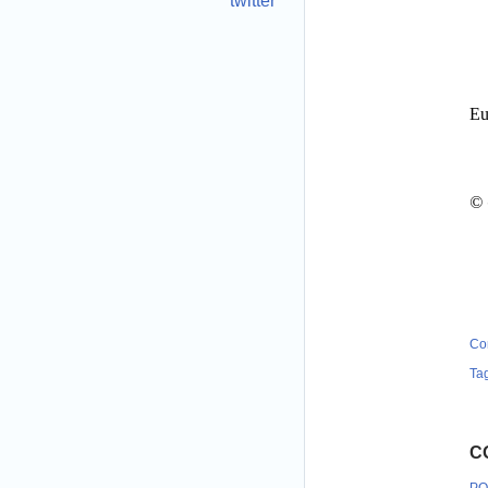
twitter
Eu
© 
.
Co
Ta
C