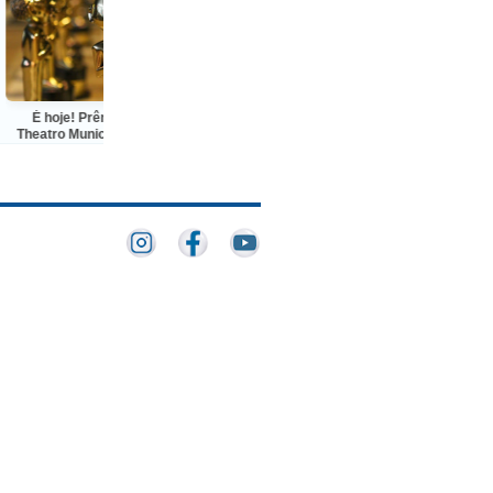
 hoje! Prêmio Grande Otelo no
FLIN 2026 leva grandes nomes a
atro Municipal, no Rio de Janeiro
Niterói para pensar o Brasil a partir
de Lélia Gonzalez