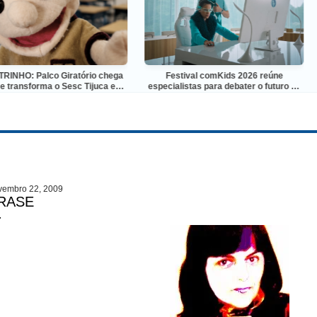
: Palco Giratório chega
Festival comKids 2026 reúne
É
nsforma o Sesc Tijuca em
especialistas para debater o futuro da
The
encontro do teatro de
produção audiovisual e digital para
animação
crianças e adolescentes
vembro 22, 2009
RASE