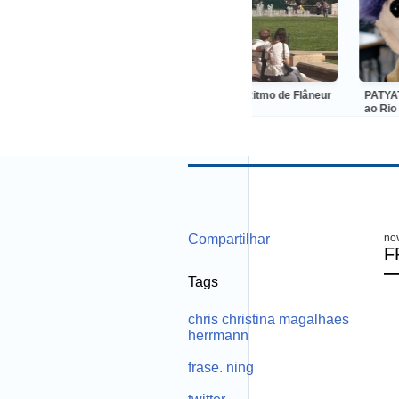
 circo coloca o
RÊpublica Quiroga: Ritmo de Flâneur
PATYATRINHO
ro da roda
ao Rio e tra
um grande 
Compartilhar
no
F
Tags
chris christina magalhaes
herrmann
frase. ning