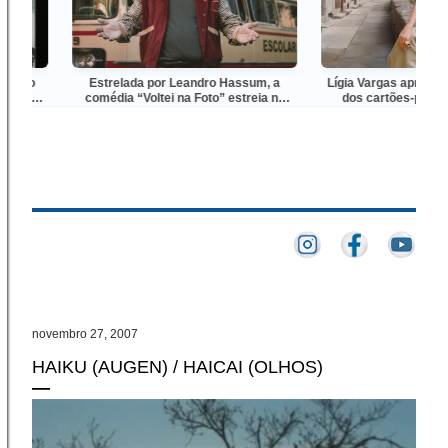
o
Estrelada por Leandro Hassum, a
Lígia Vargas apresenta Por
comédia “Voltei na Foto” estreia no
dos cartões-postais em 
Telecine Premium neste sábado, no
Mapa’, programa inédito q
fim de semana do Dia dos Pais
em 4 de agosto
novembro 27, 2007
HAIKU (AUGEN) / HAICAI (OLHOS)