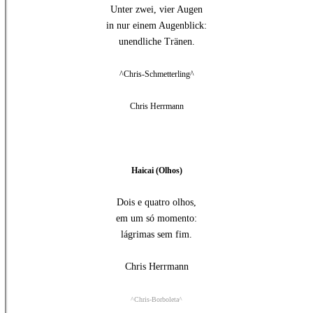
Unter zwei, vier Augen
in nur einem Augenblick:
unendliche Tränen.
^Chris-Schmetterling^
Chris Herrmann
Haicai (Olhos)
Dois e quatro olhos,
em um só momento:
lágrimas sem fim.
Chris Herrmann
^Chris-Borboleta^