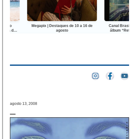
do
Megapix | Destaques de 10 a 16 de
Canal Brasil celebra 
a de
agosto
álbum “Refavela”, de 
eira”
com estreia de do
, no
agosto 13, 2008