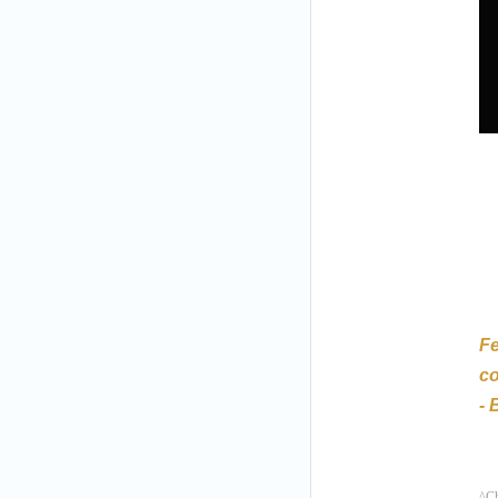
Fe
co
- 
^Ch