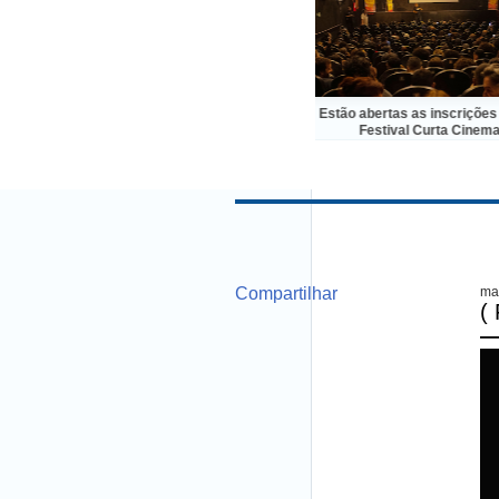
Festival de Gramado: Canal Brasil
Estão abertas as inscrições para o
apresenta mostra com 20 filmes
Festival Curta Cinema
premiados em edições anteriores
Compartilhar
ma
(