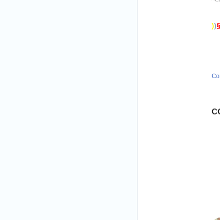
)
)
Co
C