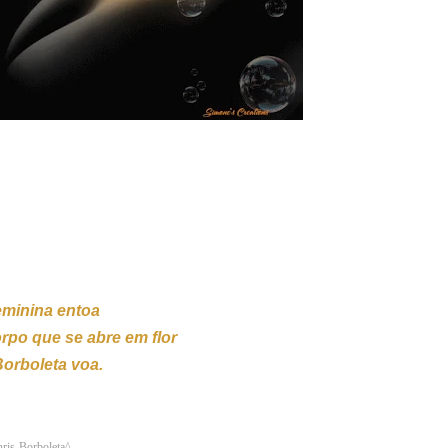
minina entoa
rpo que se abre em flor
Borboleta voa.
ris-Borboleta^