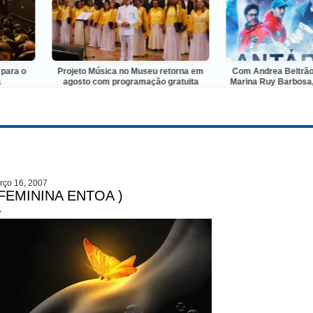
Projeto Música no Museu retorna em
Com Andrea Beltrão, Leandr
agosto com programação gratuita
Marina Ruy Barbosa, “Antár
trailer e cartaz oficiais di
rço 16, 2007
 FEMININA ENTOA )