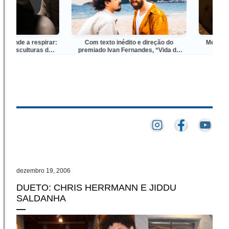
de a respirar:
Com texto inédito e direção do
Megapix | De
esculturas de
premiado Ivan Fernandes, “Vida de
ig
Cão – Uma Amizade Fora da Coleira”
estreia no Teatro Café Pequeno, no
Leblon
dezembro 19, 2006
DUETO: CHRIS HERRMANN E JIDDU
SALDANHA