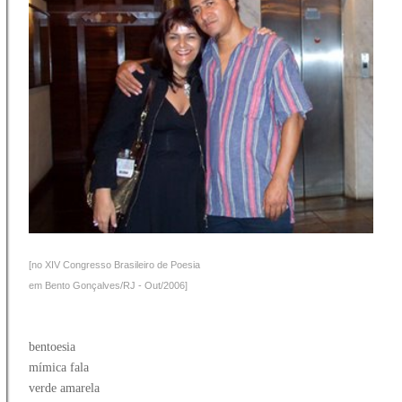
[no XIV Congresso Brasileiro de Poesia
em Bento Gonçalves/RJ - Out/2006]
bentoesia
mímica fala
verde amarela