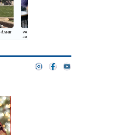
PATYATRINHO: Palco Giratório chega
Festival comKids 2026 reú
ao Rio e transforma o Sesc Tijuca em
especialistas para debater o fut
um grande encontro do teatro de
produção audiovisual e digital
animação
crianças e adolescentes