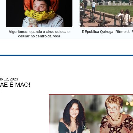
ritmos: quando o circo coloca o
RÊpublica Quiroga: Ritmo de Flâneur
celular no centro da roda
io 12, 2023
ÃE É MÃO!