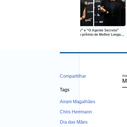
ngju, na Coréia do Sul,
“Manas” e “O Agente Secreto”
Algo
brasileiro pela primeira
dividem o prêmio de Melhor Longa-
vez
Metragem Ficção no Grande Otelo
Compartilhar
ma
M
Tags
Airam Magalhães
Chris Herrmann
Dia das Mães