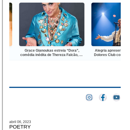
Grace Gianoukas estreia “Dora”,
Alegria apresenta tributo
m
comédia inédita de Thereza Falcão, no
Dolores Club com clássico
Teatro dos Quatro
do R&B e do smooth 
abril 06, 2023
POETRY