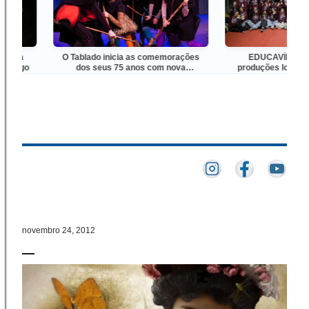
na
O Tablado inicia as comemorações
EDUCAVÍDEO apres
ogo
dos seus 75 anos com nova
produções locais e nac
montagem de clássico de Maria Clara
primeiros dias do 54º 
Machado
Cinema de Gra
novembro 24, 2012