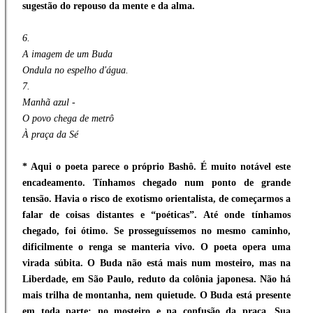
sugestão do repouso da mente e da alma.
6.
A imagem de um Buda
Ondula no espelho d'água.
7.
Manhã azul -
O povo chega de metrô
À praça da Sé
* Aqui o poeta parece o próprio Bashô. É muito notável este
encadeamento. Tínhamos chegado num ponto de grande
tensão. Havia o risco de exotismo orientalista, de começarmos a
falar de coisas distantes e “poéticas”. Até onde tínhamos
chegado, foi ótimo. Se prosseguíssemos no mesmo caminho,
dificilmente o renga se manteria vivo. O poeta opera uma
virada súbita. O Buda não está mais num mosteiro, mas na
Liberdade, em São Paulo, reduto da colônia japonesa. Não há
mais trilha de montanha, nem quietude. O Buda está presente
em toda parte: no mosteiro e na confusão da praça. Sua