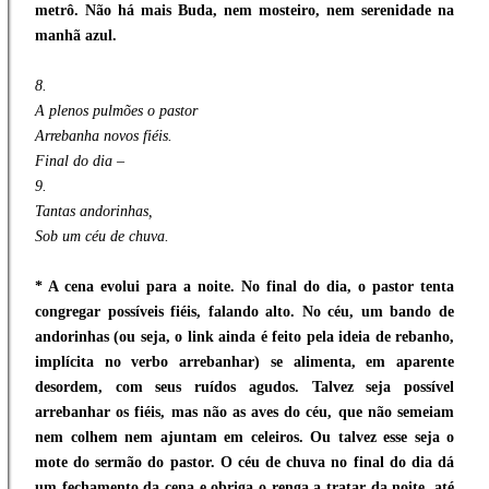
metrô. Não há mais Buda, nem mosteiro, nem serenidade na
manhã azul.
8.
A plenos pulmões o pastor
Arrebanha novos fiéis.
Final do dia –
9.
Tantas andorinhas,
Sob um céu de chuva.
* A cena evolui para a noite. No final do dia, o pastor tenta
congregar possíveis fiéis, falando alto. No céu, um bando de
andorinhas (ou seja, o link ainda é feito pela ideia de rebanho,
implícita no verbo arrebanhar) se alimenta, em aparente
desordem, com seus ruídos agudos. Talvez seja possível
arrebanhar os fiéis, mas não as aves do céu, que não semeiam
nem colhem nem ajuntam em celeiros. Ou talvez esse seja o
mote do sermão do pastor. O céu de chuva no final do dia dá
um fechamento da cena e obriga o renga a tratar da noite, até