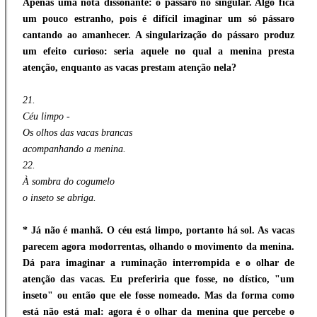
Apenas uma nota dissonante: o pássaro no singular. Algo fica
um pouco estranho, pois é difícil imaginar um só pássaro
cantando ao amanhecer. A singularização do pássaro produz
um efeito curioso: seria aquele no qual a menina presta
atenção, enquanto as vacas prestam atenção nela?
21.
Céu limpo -
Os olhos das vacas brancas
acompanhando a menina.
22.
À sombra do cogumelo
o inseto se abriga.
* Já não é manhã. O céu está limpo, portanto há sol. As vacas
parecem agora modorrentas, olhando o movimento da menina.
Dá para imaginar a ruminação interrompida e o olhar de
atenção das vacas. Eu preferiria que fosse, no dístico, "um
inseto" ou então que ele fosse nomeado. Mas da forma como
está não está mal: agora é o olhar da menina que percebe o