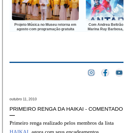
 Música no Museu retorna em
Com Andrea Beltrão, Leandra Leal e
 com programação gratuita
Marina Ruy Barbosa, “Antártida” tem
trailer e cartaz oficiais divulgados
outubro 11, 2010
PRIMEIRO RENGA DA HAIKAI - COMENTADO
Primeiro renga realizado pelos membros da lista
HAIKAI
, agora com seus encadeamentos