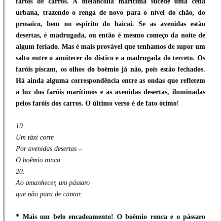
faróis de carros. À melancolia marítima sucede uma cena
urbana, trazendo o renga de novo para o nível do chão, do
prosaico, bem no espírito do haicai. Se as avenidas estão
desertas, é madrugada, ou então é mesmo começo da noite de
algum feriado. Mas é mais provável que tenhamos de supor um
salto entre o anoitecer do dístico e a madrugada do terceto. Os
faróis piscam, os olhos do boêmio já não, pois estão fechados.
Há ainda alguma correspondência entre as ondas que refletem
a luz dos faróis marítimos e as avenidas desertas, iluminadas
pelos faróis dos carros. O último verso é de fato ótimo!
19.
Um táxi corre
Por avenidas desertas –
O boêmio ronca.
20.
Ao amanhecer, um pássaro
que não para de cantar.
* Mais um belo encadeamento! O boêmio ronca e o pássaro