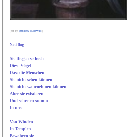
[art by
jaroslaw kukowski
]
Nati-flug
Sie fliegen so hoch
Diese Vögel
Dass die Menschen
Sie nicht sehen können
Sie nicht wahrnehmen können
Aber sie existieren
Und schreien stumm
In uns.
Von Winden
In Templen
Bewahren sie