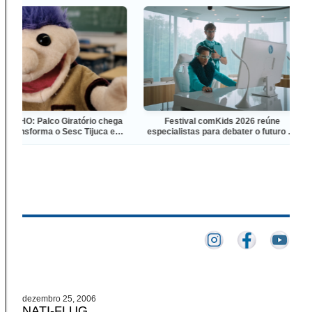
 Palco Giratório chega
Festival comKids 2026 reúne
É
sforma o Sesc Tijuca em
especialistas para debater o futuro da
Thea
encontro do teatro de
produção audiovisual e digital para
animação
crianças e adolescentes
dezembro 25, 2006
NATI-FLUG