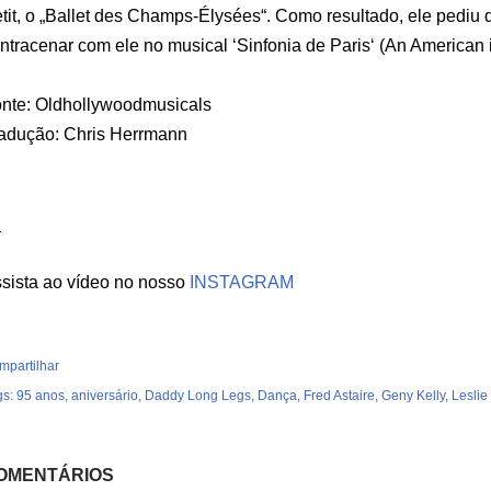
tit, o „Ballet des Champs-Élysées“. Como resultado, ele pediu 
ntracenar com ele no musical ‘Sinfonia de Paris‘ (An American i
nte: Oldhollywoodmusicals
adução: Chris Herrmann
_
sista ao vídeo no nosso
INSTAGRAM
mpartilhar
gs:
95 anos
aniversário
Daddy Long Legs
Dança
Fred Astaire
Geny Kelly
Leslie
OMENTÁRIOS