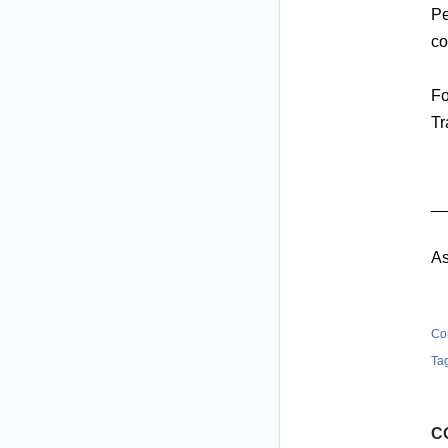
Pe
co
Fo
Tr
_
As
Co
Ta
C