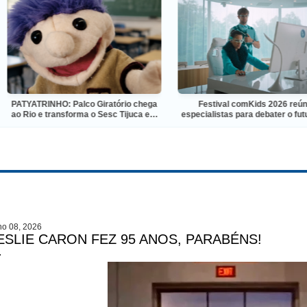
INHO: Palco Giratório chega
Festival comKids 2026 reúne
e transforma o Sesc Tijuca em
especialistas para debater o futuro da
ande encontro do teatro de
produção audiovisual e digital para
animação
crianças e adolescentes
ho 08, 2026
ESLIE CARON FEZ 95 ANOS, PARABÉNS!