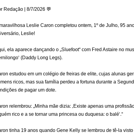
r Redação | 8/7/2026
💬
maravilhosa Leslie Caron completou ontem, 1º de Julho, 95 an
iversário, Leslie!
ui, ela aparece dançando o „Sluefoot“ com Fred Astaire no mus
rnilongo‘ (Daddy Long Legs).
ron estudou em um colégio de freiras de elite, cujas alunas 
mens ricos, mas sua família perdeu a fortuna durante a Segund
ndições de pagar um dote.
ron relembrou: „Minha mãe dizia: ‚Existe apenas uma profissã
guém rico e a se tornar uma princesa ou duquesa: o balé‘.“
ron tinha 19 anos quando Gene Kelly se lembrou de tê-la vis