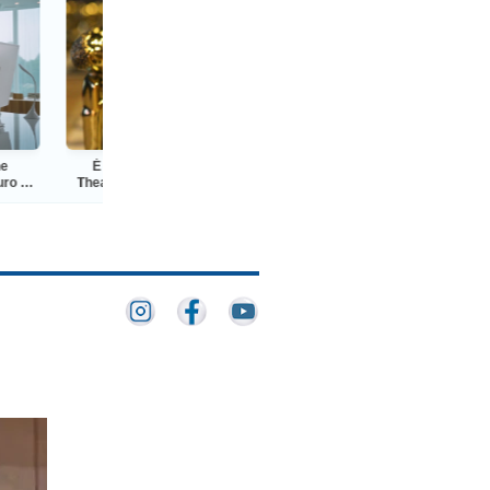
É hoje! Prêmio Grande Otelo no
FLIN 2026 leva grandes nomes 
Theatro Municipal, no Rio de Janeiro
Niterói para pensar o Brasil a par
de Lélia Gonzalez