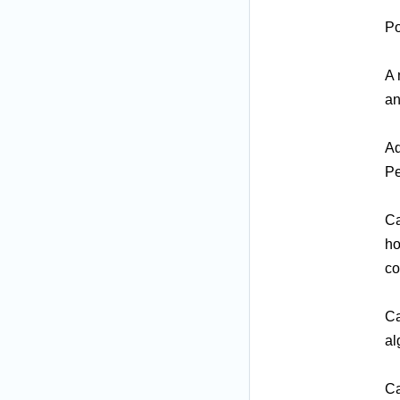
Po
A 
an
Aq
Pe
Ca
ho
co
Ca
al
Ca