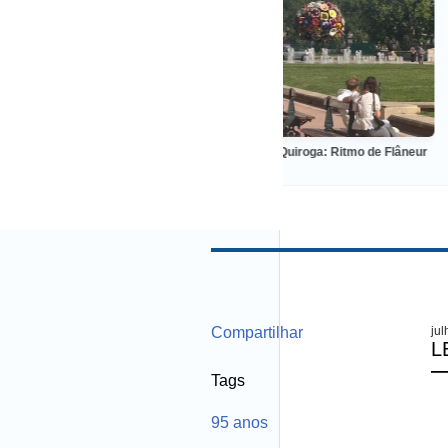
ndo o circo coloca o
RÊpublica Quiroga: Ritmo de Flâneur
PATYATR
 centro da roda
ao Rio 
um gr
Compartilhar
jul
L
Tags
95 anos