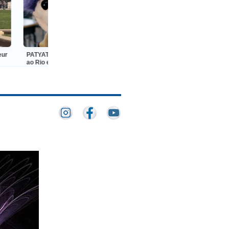
PATYATRINHO: Palco Giratório chega
Festival comKids 2026 reúne
ao Rio e transforma o Sesc Tijuca em
especialistas para debater o futur
um grande encontro do teatro de
produção audiovisual e digital pa
animação
crianças e adolescentes