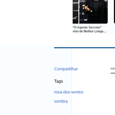
u, na Coréia do Sul,
“Manas” e “O Agente Secreto”
Algorit
sileiro pela primeira
dividem o prêmio de Melhor Longa-
ce
vez
Metragem Ficção no Grande Otelo
Compartilhar
no
Tags
rosa-dos-ventos
sombra