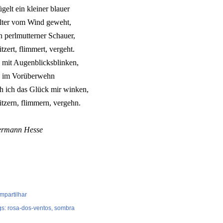
ügelt ein kleiner blauer
lter vom Wind geweht,
n perlmutterner Schauer,
itzert, flimmert, vergeht.
 mit Augenblicksblinken,
 im Vorüberwehn
h ich das Glück mir winken,
itzern, flimmern, vergehn.
rmann Hesse
mpartilhar
gs:
rosa-dos-ventos
sombra