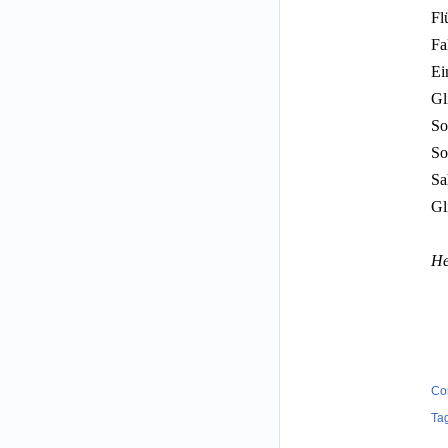
Fl
Fa
Ei
Gl
So
So
Sa
Gl
He
.
Co
Ta