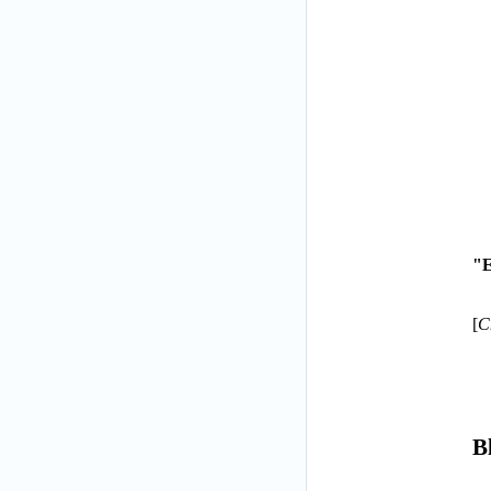
"E
[
C
B