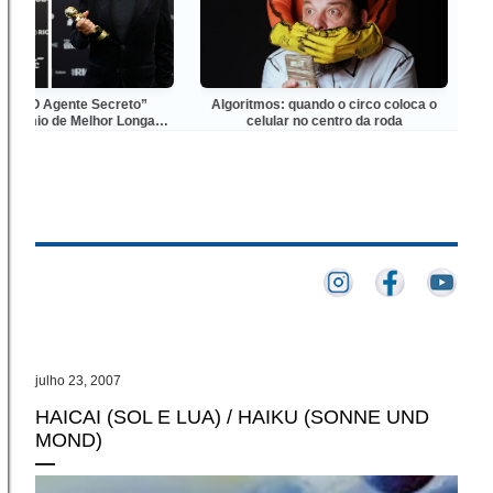
 Agente Secreto”
Algoritmos: quando o circo coloca o
RÊpubli
o de Melhor Longa-
celular no centro da roda
o no Grande Otelo
julho 23, 2007
HAICAI (SOL E LUA) / HAIKU (SONNE UND
MOND)