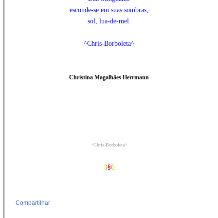
esconde-se em suas sombras;
sol, lua-de-mel.
^Chris-Borboleta^
Christina Magalhães Herrmann
^Chris-Borboleta^
)
)
§
(
(
Compartilhar