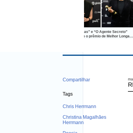
Gwangju, na Coréia do Sul,
“Manas” e “O Agente Secreto”
A
hão brasileiro pela primeira
dividem o prêmio de Melhor Longa-
vez
Metragem Ficção no Grande Otelo
Compartilhar
ma
R
Tags
Chris Herrmann
Christina Magalhães
Herrmann